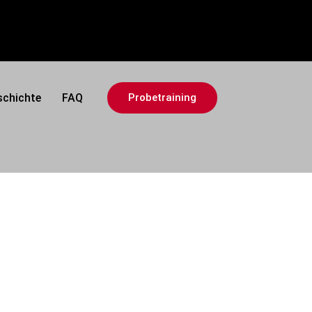
schichte
FAQ
Probetraining