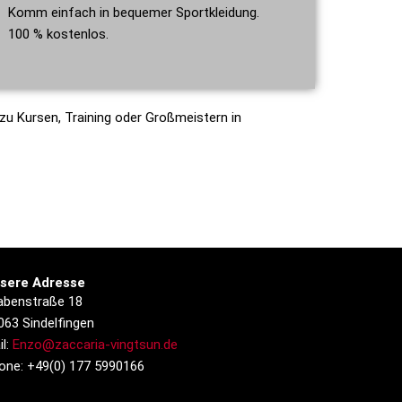
Komm einfach in bequemer Sportkleidung.
100 % kostenlos.
 zu Kursen, Training oder Großmeistern in
sere Adresse
abenstraße 18
063 Sindelfingen
il:
Enzo@zaccaria-vingtsun.de
one: +49(0) 177 5990166