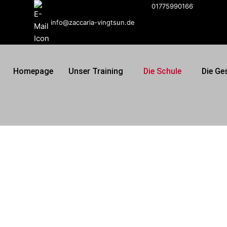
01775990166
info@zaccaria-vingtsun.de
Homepage
Unser Training
Die Schule
Die Ge