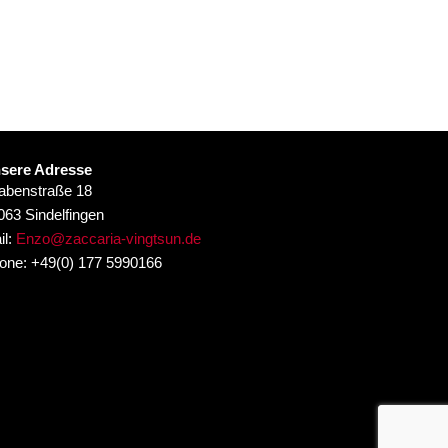
sere Adresse
abenstraße 18
063 Sindelfingen
il:
Enzo@zaccaria-vingtsun.de
one: +49(0) 177 5990166