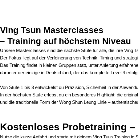
Ving Tsun Masterclasses
– Training auf höchstem Niveau
Unsere Masterclasses sind die nächste Stufe für alle, die ihre Ving
Der Fokus liegt auf der Verfeinerung von Technik, Timing und strat
Das Training findet in kleinen Gruppen statt, unter Anleitung erfahren
darunter der einzige in Deutschland, der das komplette Level 4 erfol
Von Stufe 1 bis 3 entwickelst du Präzision, Sicherheit in der Anwend
In der höchsten Stufe erlebst du ein besonderes Highlight: die orig
und die traditionelle Form der Wong Shun Leung Linie – authentisch
Kostenloses Probetraining –
Nutze die kurze Anfahrt und starte mit deinem Ving Tsun Training in S