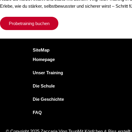
Erlebe, wie du stärker, selbstbewusster und sicherer wirst – Schritt fü
Probetraining buchen
SiteMap
Homepage
Unser Training
Die Schule
Die Geschichte
FAQ
© Copyright 2025 Zaccaria Ving Tsun
Mit Köpfchen & Biss erstell