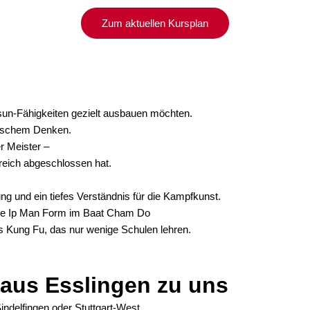
Zum aktuellen Kursplan
 Tsun-Fähigkeiten gezielt ausbauen möchten.
egischem Denken.
er Meister –
greich abgeschlossen hat.
ung und ein tiefes Verständnis für die Kampfkunst.
inale Ip Man Form im Baat Cham Do
es Kung Fu, das nur wenige Schulen lehren.
 aus Esslingen zu uns
indelfingen oder Stuttgart-West.