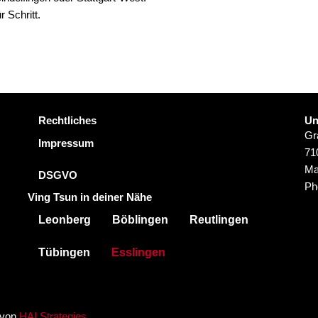
r Schritt.
Rechtliches
Un
Gr
Impressum
71
Ma
DSGVO
Ph
Ving Tsun in deiner Nähe
Leonberg
Böblingen
Reutlingen
Tübingen
Esslingen
t von
HAI Strategies
.