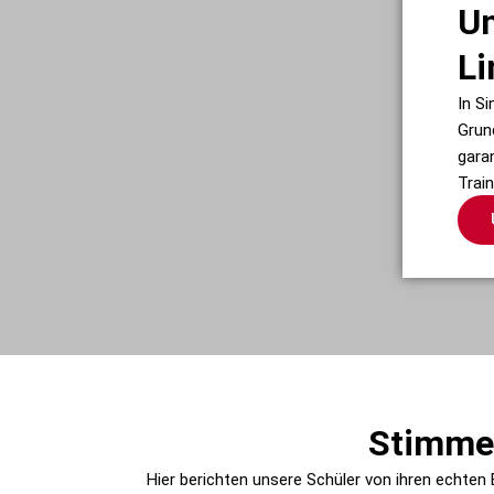
Un
Li
In S
Grun
gara
Trai
Stimmen
Hier berichten unsere Schüler von ihren echten 