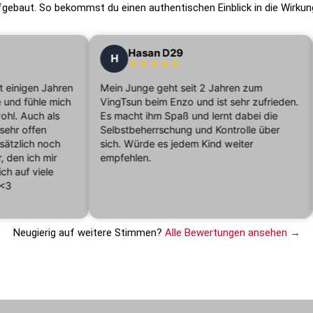
gebaut. So bekommst du einen authentischen Einblick in die Wirkun
Hasan D29
H
★★★★★
 einigen Jahren
Mein Junge geht seit 2 Jahren zum
nd fühle mich
VingTsun beim Enzo und ist sehr zufrieden.
l. Auch als
Es macht ihm Spaß und lernt dabei die
hr offen
Selbstbeherrschung und Kontrolle über
zlich noch
sich. Würde es jedem Kind weiter
en ich mir
empfehlen.
 auf viele
3
Neugierig auf weitere Stimmen?
Alle Bewertungen ansehen →