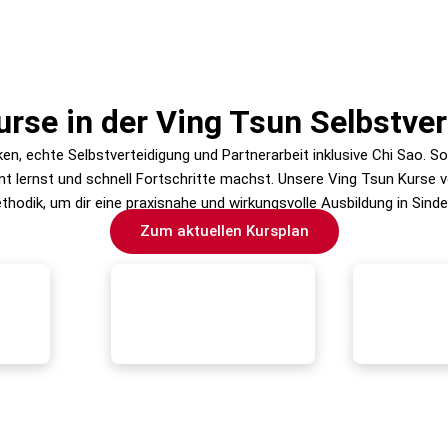
rse in der Ving Tsun Selbstve
ken, echte Selbstverteidigung und Partnerarbeit inklusive Chi Sao. 
ent lernst und schnell Fortschritte machst. Unsere Ving Tsun Kurse v
hodik, um dir eine praxisnahe und wirkungsvolle Ausbildung in Sindel
Zum aktuellen Kursplan
Jugendlichen
Ving T
hutz,
Gezieltes Ving Tsun
Ef
ion und
Selbstverteidigung-
Selbstve
urs
-Kurse
Erwac
für Schule
Training mit Chi Sao-
Alltag un
eit –
Techniken und
Tsun in
echte
praxisnahen Übungen für
Sind
Ving Tsun.
Schule und Alltag.