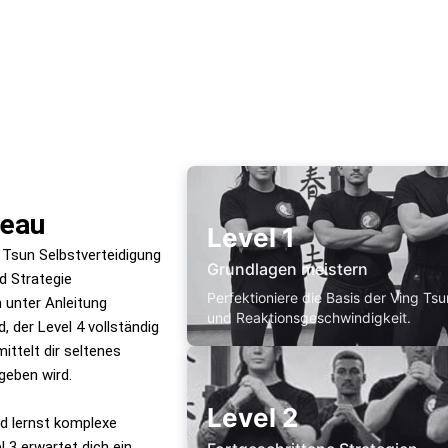
veau
Level 1
 Tsun Selbstverteidigung
Grundlagen meistern
nd Strategie
Perfektioniere die Basis der Ving Ts
n unter Anleitung
und Reaktionsgeschwindigkeit.
, der Level 4 vollständig
ittelt dir seltenes
geben wird.
Level 2
nd lernst komplexe
 3 erwartet dich ein