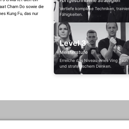
Fortgeschrittene Strategien
Baat Cham Do sowie die
Vertiefe komplexe Techniken, traini
hes Kung Fu, das nur
Fähigkeiten.
Level 3
Meisterstufe
Erreiche das Niveau eines Ving Tsun 
und strategischem Denken.