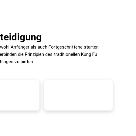
rteidigung
Sowohl Anfänger als auch Fortgeschrittene starten
erbinden die Prinzipien des traditionellen Kung Fu
fingen zu bieten.
sun für
Erwachsene
fektive
Schonendes, aber
rteidigung für
wirkungsvolles Training
hsene
40+ Kurs
d Beruf – Ving
für Beweglichkeit,
 der Nähe von
Reaktionsfähigkeit und
elfingen.
Sicherheit.