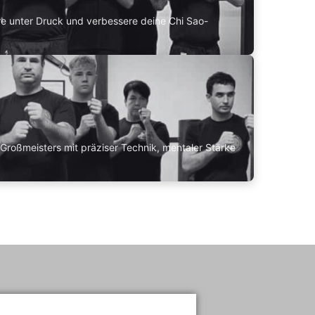
ere unter Druck und verbessere deine Chi Sao-
Großmeisters mit präziser Technik, mentaler Stärke