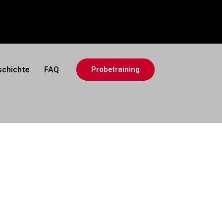
schichte
FAQ
Probetraining