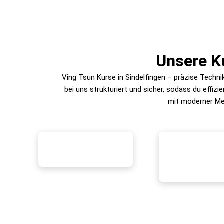
Unsere Ku
Ving Tsun Kurse in Sindelfingen – präzise Techni
bei uns strukturiert und sicher, sodass du effizi
mit moderner Met
Kinderkurse
Teens
Spielerisch
Selbstsc
Selbstvertrauen aufbauen
Konzentrat
-Grundk
und erste Grundlagen der
Körpersprache 
Ving Tsun
und Freiz
Selbstverteidigung
altersger
lernen.
Einführung in 