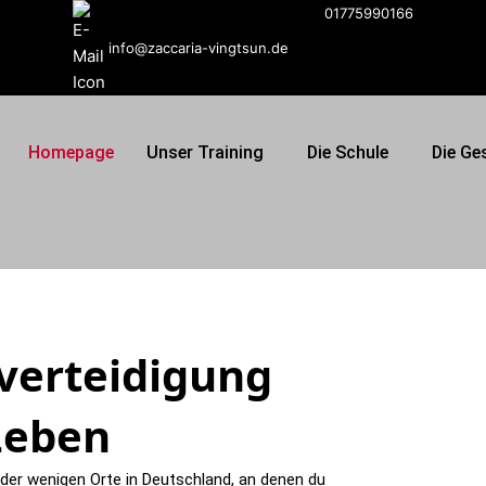
01775990166
info@zaccaria-vingtsun.de
Homepage
Unser Training
Die Schule
Die Ge
tverteidigung
Leben
der wenigen Orte in Deutschland, an denen du