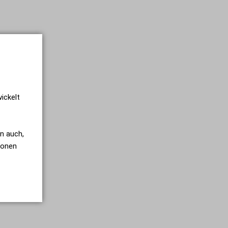
ickelt
n auch,
tionen